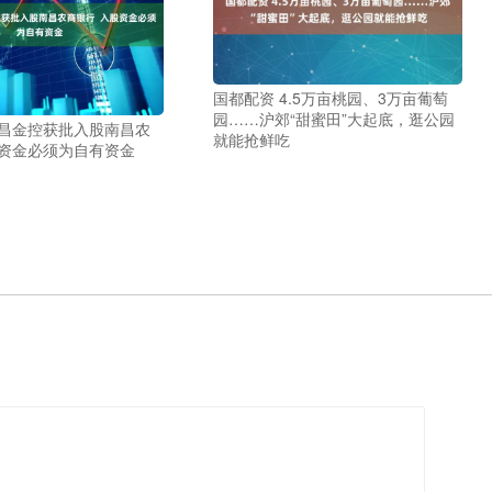
国都配资 4.5万亩桃园、3万亩葡萄
园……沪郊“甜蜜田”大起底，逛公园
南昌金控获批入股南昌农
就能抢鲜吃
股资金必须为自有资金