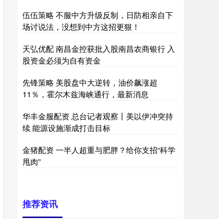
伍伍策略 不服中方升级反制，日防相亲自下
场讨说法，没想到中方这招更狠！
天弘优配 南昌金控获批入股南昌农商银行 入
股资金必须为自有资金
先锋策略 美股盘中大逆转，油价飙涨超
11％，霍尔木兹海峡通行，最新消息
华丰金服配资 总台记者观察丨美以伊冲突持
续 能源设施渐成打击目标
金猪配资 一半人超重与肥胖？给你支招“科学
甩肉”
推荐资讯