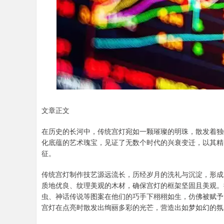
文章正文
在历史的长河中，传统宫灯宛如一颗璀璨的明珠，散发着独
化底蕴的艺术瑰宝，见证了无数个时代的兴衰变迁，以其精
征。
传统宫灯制作技艺源远流长，历经岁月的洗礼与沉淀，形成
质地优良、纹理美观的木材，确保宫灯的框架坚固且美观。
虫、神话传说等图案在他们的巧手下栩栩如生，仿佛被赋予
宫灯在点亮时散发出绚丽多彩的光芒，营造出如梦如幻的氛