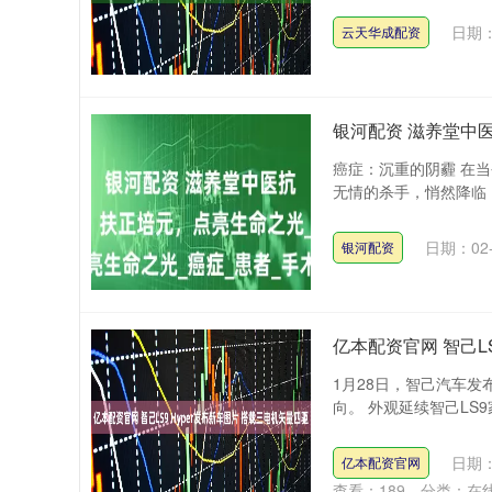
日期：
云天华成配资
银河配资 滋养堂中
癌症：沉重的阴霾 在
无情的杀手，悄然降临，
日期：02-
银河配资
亿本配资官网 智己L
1月28日，智己汽车发
向。 外观延续智己LS
日期：
亿本配资官网
查看：
189
分类：
在