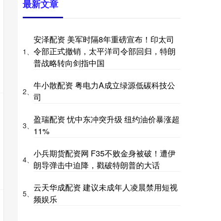
最新文章
安泽配资 美军时隔8年重磅宣布！印太司
令部正式撤销，太平洋司令部回归，特朗
1、
普战略转向剑指中国
牛小散配资 粤电力A成立绿源低碳科技公
2、
司
盈瑞配资 忧中东冲突升级 纽约油价暴涨超
3、
11%
小兵期货配资网 F35不败金身被破！遭伊
4、
朗导弹击中迫降，戳破特朗普的大话
云天华成配资 建议未成年人凌晨禁用短视
5、
频娱乐