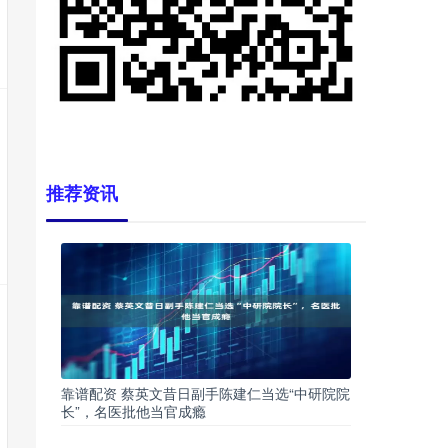
推荐资讯
靠谱配资 蔡英文昔日副手陈建仁当选“中研院院
长”，名医批他当官成瘾