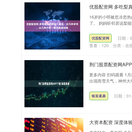
优股配资网 多吃梨
16岁的小明被忽冷忽
了。 妈妈听邻居说梨能
日期：0
优股配资网
查看：
120
分类：
在
荆门股票配资网APP
更多内容 扫码观看 1
出现雨雪天气，神州大地
日期：01-
银装素裹
大资本配资 深度体