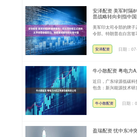
安泽配资 美军时隔
普战略转向剑指中国
美军印太司令部的牌子
令部。特朗普在白宫签署
日期：07-
安泽配资
牛小散配资 粤电力
近日，广东绿源低碳科
包含：新兴能源技术研发
日期：0
牛小散配资
盈瑞配资 忧中东冲突