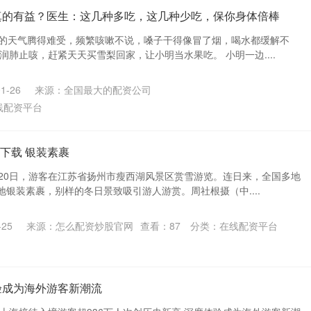
真的有益？医生：这几种多吃，这几种少吃，保你身体倍棒
热的天气腾得难受，频繁咳嗽不说，嗓子干得像冒了烟，喝水都缓解不
润肺止咳，赶紧天天买雪梨回家，让小明当水果吃。 小明一边....
1-26
来源：全国最大的配资公司
线配资平台
下载 银装素裹
月20日，游客在江苏省扬州市瘦西湖风景区赏雪游览。连日来，全国多地
银装素裹，别样的冬日景致吸引游人游赏。周社根摄（中....
25
来源：怎么配资炒股官网
查看：
87
分类：
在线配资平台
验成为海外游客新潮流