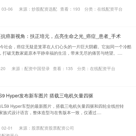
03-06
来源：炒股配资选配
查看：
193
分类：
在线配资平台
医抗癌新视角：扶正培元，点亮生命之光_癌症_患者_手术
当今社会，癌症无疑是笼罩在人们心头的一片巨大阴霾。它如同一个冷酷
打破无数家庭原本平静幸福的生活，带来无尽的痛苦与绝望。....
20
来源：配资中国登录
查看：
135
分类：
在线配资平台
S9 Hyper发布新车图片 搭载三电机矢量四驱
布LS9 Hyper车型的最新图片，搭载三电机矢量四驱和四轮全线控转
9家族式设计语言，整体造型与在售版本一致，仅通过....
02-01
来源：股票配资股票配资公司
线配资平台