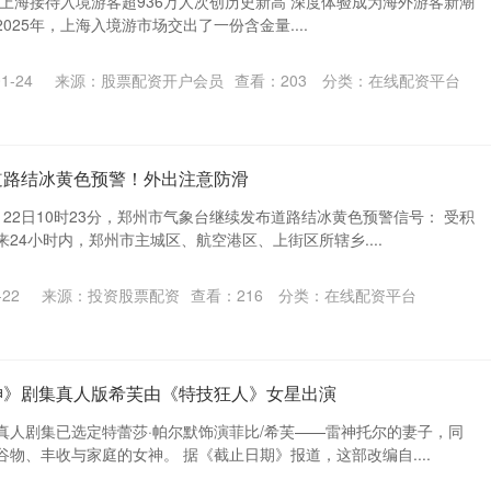
上海接待入境游客超936万人次创历史新高 深度体验成为海外游客新潮
025年，上海入境游市场交出了一份含金量....
1-24
来源：股票配资开户会员
查看：
203
分类：
在线配资平台
道路结冰黄色预警！外出注意防滑
22日10时23分，郑州市气象台继续发布道路结冰黄色预警信号： 受积
24小时内，郑州市主城区、航空港区、上街区所辖乡....
22
来源：投资股票配资
查看：
216
分类：
在线配资平台
神》剧集真人版希芙由《特技狂人》女星出演
真人剧集已选定特蕾莎·帕尔默饰演菲比/希芙——雷神托尔的妻子，同
物、丰收与家庭的女神。 据《截止日期》报道，这部改编自....