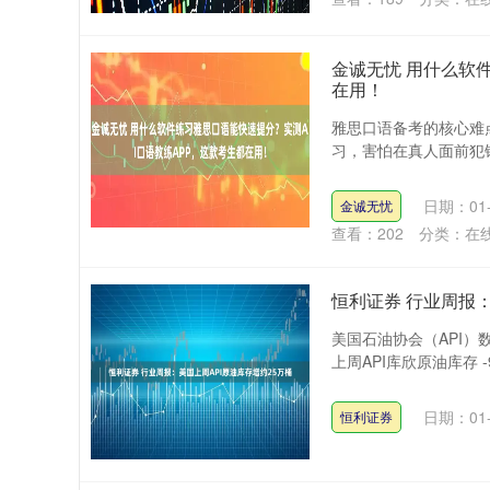
金诚无忧 用什么软
在用！
雅思口语备考的核心难点
习，害怕在真人面前犯错
日期：01-
金诚无忧
查看：
202
分类：
在
恒利证券 行业周报：
美国石油协会（API）数
上周API库欣原油库存 -9
日期：01-
恒利证券