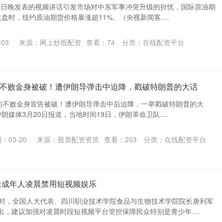
4月1日晚发表的视频讲话引发市场对中东军事冲突升级的担忧，国际原油期
盘时，纽约原油期货价格暴涨超11%。（央视新闻客....
03
来源：网上炒股配资
查看：
74
分类：
在线配资平台
35不败金身被破！遭伊朗导弹击中迫降，戳破特朗普的大话
战机的不败金身宣告被破！遭伊朗导弹击中后迫降，一举戳破特朗普的大
朗媒体3月20日报道，当地时间19日，伊朗革命卫队....
：03-20
来源：股票配资资质
查看：
203
分类：
在线配资平台
未成年人凌晨禁用短视频娱乐
行时，全国人大代表、四川职业技术学院食品与生物技术学院院长唐利军
，建议加强对凌晨时段短视频平台管控保障民众特别是青少年....