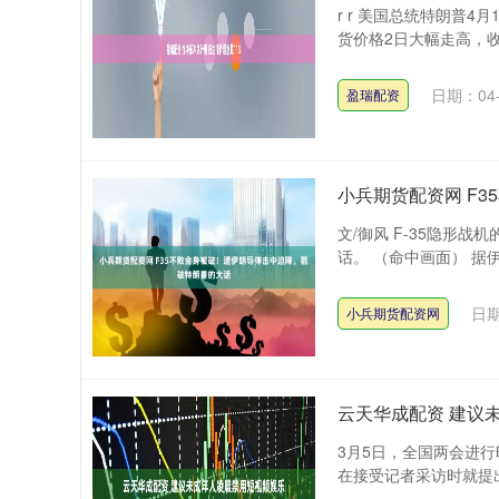
r r 美国总统特朗普
货价格2日大幅走高，收
日期：04-
盈瑞配资
小兵期货配资网 F
文/御风 F-35隐形
话。 （命中画面） 据伊
日期
小兵期货配资网
云天华成配资 建议
3月5日，全国两会进
在接受记者采访时就提出