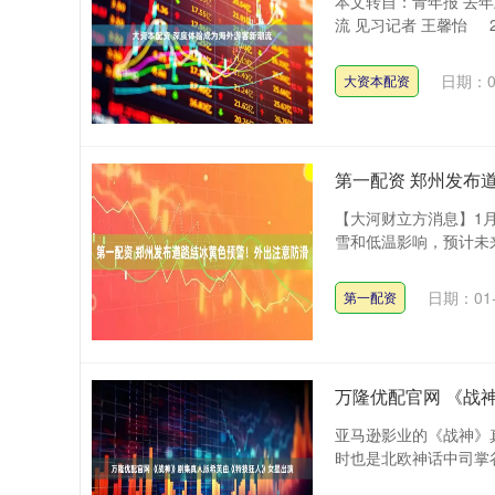
本文转自：青年报 去年
流 见习记者 王馨怡 2
日期：0
大资本配资
第一配资 郑州发布
【大河财立方消息】1月
雪和低温影响，预计未来
日期：01-
第一配资
万隆优配官网 《战
亚马逊影业的《战神》
时也是北欧神话中司掌谷