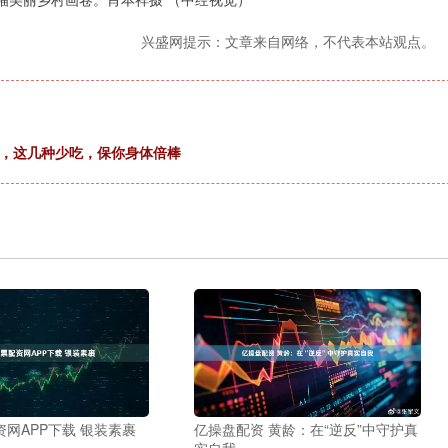
兴盛网提示：文章来自网络，不代表本站观点。
吃，这几种少吃，保你身体倍棒
亿操盘配资 黄龄：在“逆反”中守护真
网APP下载 银装素裹
实自我