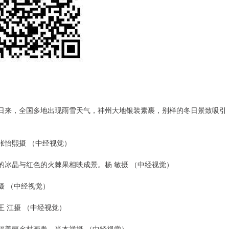
连日来，全国多地出现雨雪天气，神州大地银装素裹，别样的冬日景致吸引
张怡熙摄 （中经视觉）
的冰晶与红色的火棘果相映成景。杨 敏摄 （中经视觉）
摄 （中经视觉）
 江摄 （中经视觉）
幅美丽乡村画卷。肖本祥摄 （中经视觉）