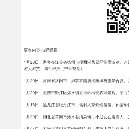
更多内容 扫码观看
1月20日，游客在江苏省扬州市瘦西湖风景区赏雪游览。
游人游赏。周社根摄（中经视觉）
1月20日，河南省洛阳市，游客在隋唐洛阳城与雪景合影。
1月20日，重庆市黔江区濯水镇五福岭出现雾凇景观。洁白
1月18日，黑龙江省牡丹江市，雪村人家炊烟袅袅。孙世华
1月20日，湖北省黄冈市浠水县清泉镇，小朋友在堆雪人。王
1月21日，安徽省芜湖市平铺镇郭仁村，雪落农田勾勒出一