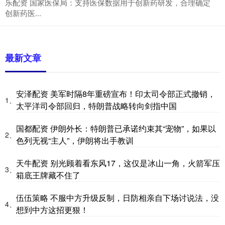
乐配资 国家医保局：支持医保数据用于创新药研发，合理确定
创新药医...
最新文章
安泽配资 美军时隔8年重磅宣布！印太司令部正式撤销，
1、
太平洋司令部回归，特朗普战略转向剑指中国
国都配资 伊朗外长：特朗普已承诺约束其“宠物”，如果以
2、
色列无视“主人”，伊朗将出手教训
天牛配资 别光顾着看东风17，这仅是冰山一角，火箭军压
3、
箱底王牌藏不住了
伍伍策略 不服中方升级反制，日防相亲自下场讨说法，没
4、
想到中方这招更狠！