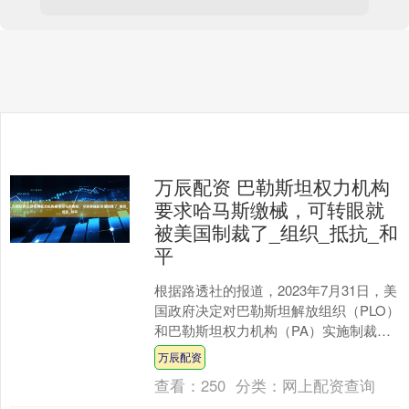
万辰配资 巴勒斯坦权力机构
要求哈马斯缴械，可转眼就
被美国制裁了_组织_抵抗_和
平
根据路透社的报道，2023年7月31日，美
国政府决定对巴勒斯坦解放组织（PLO）
和巴勒斯坦权力机构（PA）实施制裁，
指责这两个组织未能履行其对和平进程
万辰配资
的承诺，并....
查看：
250
分类：
网上配资查询