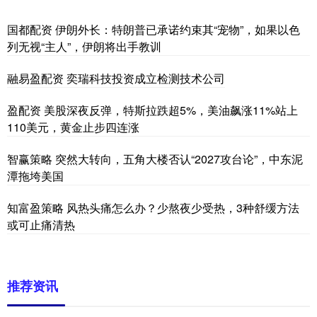
国都配资 伊朗外长：特朗普已承诺约束其“宠物”，如果以色
列无视“主人”，伊朗将出手教训
融易盈配资 奕瑞科技投资成立检测技术公司
盈配资 美股深夜反弹，特斯拉跌超5%，美油飙涨11%站上
110美元，黄金止步四连涨
智赢策略 突然大转向，五角大楼否认“2027攻台论”，中东泥
潭拖垮美国
知富盈策略 风热头痛怎么办？少熬夜少受热，3种舒缓方法
或可止痛清热
推荐资讯