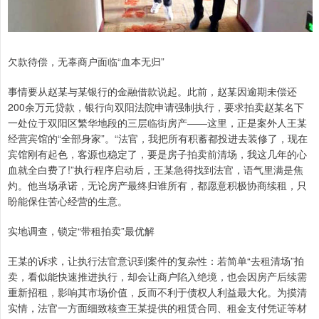
欠款待偿，无辜商户面临“血本无归”
事情要从赵某与某银行的金融借款说起。此前，赵某因逾期未偿还
200余万元贷款，银行向双阳法院申请强制执行，要求拍卖赵某名下
一处位于双阳区繁华地段的三层临街房产——这里，正是案外人王某
经营宾馆的“全部身家”。“法官，我把所有积蓄都投进去装修了，现在
宾馆刚有起色，客源也稳定了，要是房子拍卖前清场，我这几年的心
血就全白费了!”执行程序启动后，王某急得找到法官，语气里满是焦
灼。他当场承诺，无论房产最终归谁所有，都愿意积极协商续租，只
盼能保住苦心经营的生意。
实地调查，锁定“带租拍卖”最优解
王某的诉求，让执行法官意识到案件的复杂性：若简单“去租清场”拍
卖，看似能快速推进执行，却会让商户陷入绝境，也会因房产后续需
重新招租，影响其市场价值，反而不利于债权人利益最大化。为摸清
实情，法官一方面细致核查王某提供的租赁合同、租金支付凭证等材