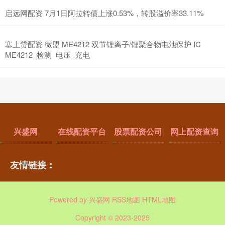
启远网配资 7月1日阿拉转债上涨0.53%，转股溢价率33.11%
塞上贷配资 微盟 ME4212 双节锂离子/锂聚合物电池保护 IC
ME4212_检测_电压_充电
兴盛网
在线配资平台
股票配资公司
网上配资查询
友情链接：
Powered by
兴盛网
RSS地图
HTML地图
Copyright
© 2023-2025