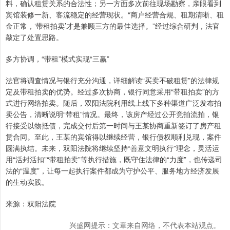
料，确认租赁关系的合法性；另一方面多次前往现场勘察，亲眼看到
宾馆装修一新、客流稳定的经营现状。“商户经营合规、租期清晰、租
金正常，‘带租拍卖’才是兼顾三方的最佳选择。”经过综合研判，法官
敲定了处置思路。
多方协调，“带租”模式实现“三赢”
法官将调查情况与银行充分沟通，详细解读“买卖不破租赁”的法律规
定及带租拍卖的优势。经过多次协商，银行同意采用“带租拍卖”的方
式进行网络拍卖。随后，双阳法院利用线上线下多种渠道广泛发布拍
卖公告，清晰说明“带租”情况。最终，该房产经过公开竞拍流拍，银
行接受以物抵债，完成交付后第一时间与王某协商重新签订了房产租
赁合同。至此，王某的宾馆得以继续经营，银行债权顺利兑现，案件
圆满执结。未来，双阳法院将继续坚持“善意文明执行”理念，灵活运
用“活封活扣”“带租拍卖”等执行措施，既守住法律的“力度”，也传递司
法的“温度”，让每一起执行案件都成为守护公平、服务地方经济发展
的生动实践。
来源：双阳法院
兴盛网提示：文章来自网络，不代表本站观点。