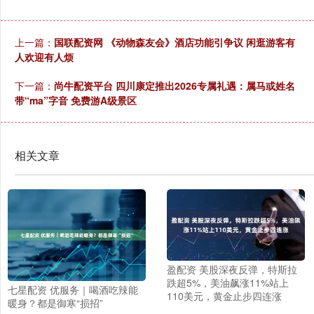
上一篇：
国联配资网 《动物森友会》酒店功能引争议 闲逛游客有
人欢迎有人烦
下一篇：
尚牛配资平台 四川康定推出2026专属礼遇：属马或姓名
带“ma”字音 免费游A级景区
相关文章
盈配资 美股深夜反弹，特斯拉
跌超5%，美油飙涨11%站上
七星配资 优服务｜喝酒吃辣能
110美元，黄金止步四连涨
暖身？都是御寒“损招”