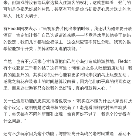
来。但游戏并没有给玩家选择入住游客的权利，这就意味着，登门的
可能是你毫无好感的村民，甚至有可能是你当初费尽心思才送走的老
熟人，比如大胡子。
有Reddit网友表示：“当初预告片刚出来的时候，我还以为如果要开放
酒店，肯定能让我们自己选邀请谁来呢——毕竟游戏里其他关于岛屿
的设定，我们几乎都能全权做主，这么想应该不算过分吧。我真的很
希望能加个开关，关掉游客闲逛的功能。”
当然，也有不少玩家心甘情愿把自己的小岛打造成旅游胜地。Reddit
有个收获超三千赞的帖子这样写道：“看到这么多人吐槽酒店功能，我
真的挺意外的。其实我特别开心能有更多村民来我的岛上玩耍互动，
感觉之前花在装修上的时间总算没白费，因为他们似乎真的很喜欢这
里。而且这些游客只会说我的岛好话，真的很鼓舞人心。”
另一位酒店功能的忠实支持者也表示：“我实在不懂为什么大家要讨厌
这个设定，这明明是游戏最棒的更新了！老是看同样的村民早就腻
了，每天都有不同的新面孔出现，简直再好不过了，我完全没觉得有
什么问题。”
还有不少玩家因为这个功能，与曾经离开岛屿的老村民重逢，感动不