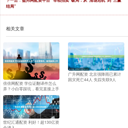
下一篇：
盈邦网配资平台 “带租拍卖”破局：从“清场危机”到“三赢
结局”
相关文章
广升网配资 北京强降雨已累计
因灾死亡44人 失踪失联9人
倍倍网配资 学位证翻译件怎么
弄？小白零踩坑，看完直接上手
世纪汇通配资 利好！超130亿资
金涌入