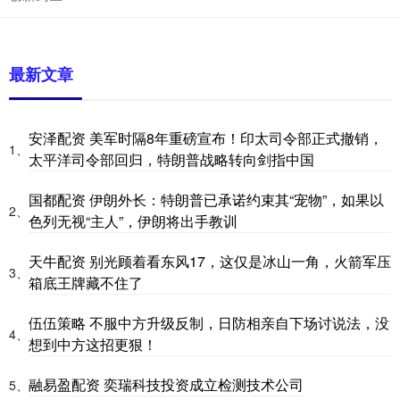
最新文章
安泽配资 美军时隔8年重磅宣布！印太司令部正式撤销，
1、
太平洋司令部回归，特朗普战略转向剑指中国
国都配资 伊朗外长：特朗普已承诺约束其“宠物”，如果以
2、
色列无视“主人”，伊朗将出手教训
天牛配资 别光顾着看东风17，这仅是冰山一角，火箭军压
3、
箱底王牌藏不住了
伍伍策略 不服中方升级反制，日防相亲自下场讨说法，没
4、
想到中方这招更狠！
融易盈配资 奕瑞科技投资成立检测技术公司
5、