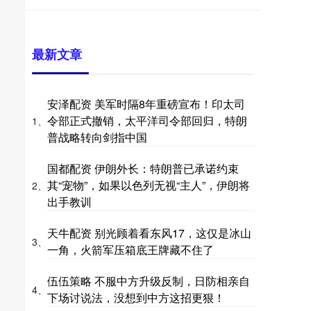
最新文章
安泽配资 美军时隔8年重磅宣布！印太司
令部正式撤销，太平洋司令部回归，特朗
1、
普战略转向剑指中国
国都配资 伊朗外长：特朗普已承诺约束
其“宠物”，如果以色列无视“主人”，伊朗将
2、
出手教训
天牛配资 别光顾着看东风17，这仅是冰山
3、
一角，火箭军压箱底王牌藏不住了
伍伍策略 不服中方升级反制，日防相亲自
4、
下场讨说法，没想到中方这招更狠！