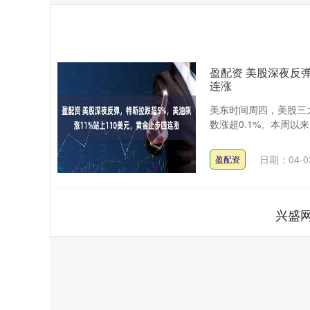
盈配资 美股深夜反
连涨
美东时间周四，美股三大
数涨超0.1%。本周以来，
日期：04-0
盈配资
兴盛