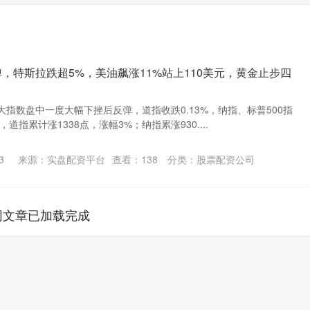
弹，特斯拉跌超5%，美油飙涨11%站上110美元，黄金止步四
指数盘中一度大幅下挫后反弹，道指收跌0.13%，纳指、标普500指
道指累计涨1338点，涨幅3%；纳指累涨930....
3
来源：实盘配资平台
查看：
138
分类：
股票配资公司
网文章已加载完成