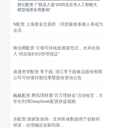
胜亿配资 广联达入选“2025北京市人工智能大
模型场景应用案例”
N配资 上海黄金交易所：同意吸收泰康人寿成为
会员
唯信网配资 引领可持续发展新范式，水井坊加
入“供应链ESG管理倡议”
鼎晟资管配资 李子园: 浙江李子园食品股份有限
公司可转债转股结果暨股份变动公告
巍巍配资 腾讯理财通“百万理财金”活动收官，大
学生利用DeepSeek配置收益领跑
乐配资 国家医保局：支持医保数据用于创新药
研发，合理确定创新药医...